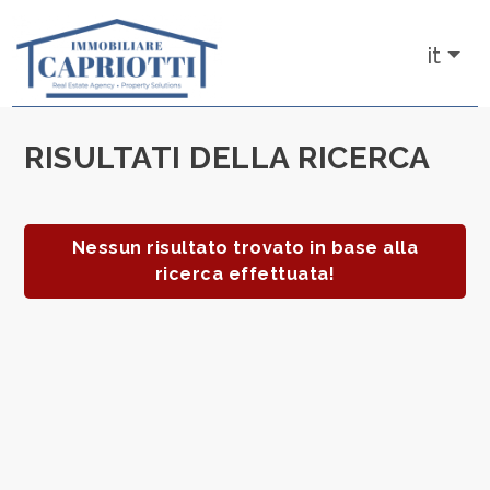
Codice
it
IT
RU
RISULTATI DELLA RICERCA
Contratto
HOME
Qualsiasi
CHI SIAMO
Nessun risultato trovato in base alla
ricerca effettuata!
Vendita
IMMOBILI
NUOVE
Scegli
dove
COSTRUZIONI
cercare
AFFITTI
Ascoli Piceno