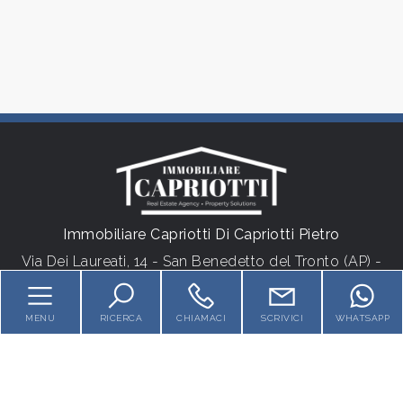
Locali
minimi
Qualsiasi
1
2
Immobiliare Capriotti Di Capriotti Pietro
3
Via Dei Laureati, 14 - San Benedetto del Tronto (AP) -
P.IVA 01538620442
4
Tel.
+39 3355900408
MENU
RICERCA
CHIAMACI
SCRIVICI
WHATSAPP
5
HOME