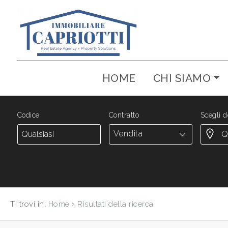
Codice
IT
RU
HOME
CHI SIAMO
Contratto
HOME
Qualsiasi
CHI SIAMO
Codice
Contratto
Scegli d
Vendita
Vendita
IMMOBILI
NUOVE
Scegli
dove
COSTRUZIONI
cercare
›
Ti trovi in:
Home
Risultati della ricerca
AFFITTI
Ascoli Piceno