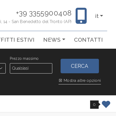
+39 3355900408
it
ti, 14 - San Benedetto del Tronto (AP)
FITTI ESTIVI
NEWS
CONTATTI
Prezzo massimo
CERCA
Mostra altre opzioni
0