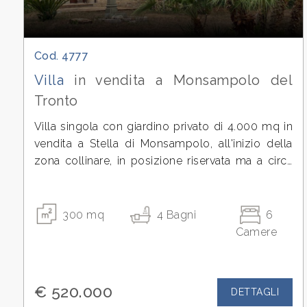
Prezzo
Cod. 4777
Villa
in vendita a Monsampolo del
Tronto
Villa singola con giardino privato di 4.000 mq in
vendita a Stella di Monsampolo, all'inizio della
zona collinare, in posizione riservata ma a circa
Totale
800 metri dalla strada principale. L'immobile si
mq
sviluppa su tre livelli per una superficie
complessiva importante, con annesso agricolo e
300
mq
4
Bagni
6
spazi già predisposti per accogliere due nuclei
Camere
familiari distinti.
Il piano terra, di circa 110 mq, accoglie con un
€ 520.000
DETTAGLI
salone ampio caratterizzato da finiture in mattoni