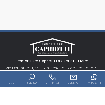
Locali
minimi
Qualsiasi
1
2
Immobiliare Capriotti Di Capriotti Pietro
3
Via Dei Laureati, 14 - San Benedetto del Tronto (AP) -
P.IVA 01538620442
4
Tel.
+39 3355900408
MENU
RICERCA
CHIAMACI
SCRIVICI
WHATSAPP
5
HOME