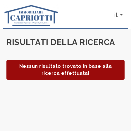
Codice
it
IT
RU
RISULTATI DELLA RICERCA
Contratto
HOME
Qualsiasi
CHI SIAMO
Nessun risultato trovato in base alla
ricerca effettuata!
Vendita
IMMOBILI
NUOVE
Scegli
dove
COSTRUZIONI
cercare
AFFITTI
Provincia