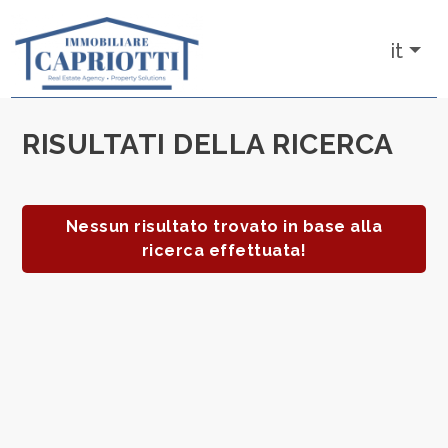
Codice
it
IT
RU
RISULTATI DELLA RICERCA
Contratto
HOME
Qualsiasi
CHI SIAMO
Nessun risultato trovato in base alla
ricerca effettuata!
Vendita
IMMOBILI
NUOVE
Scegli
dove
COSTRUZIONI
cercare
AFFITTI
Ascoli Piceno