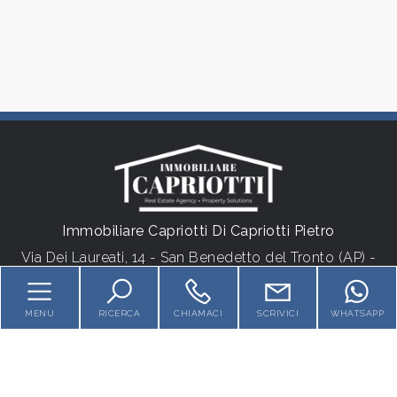
Locali
minimi
Qualsiasi
1
2
Immobiliare Capriotti Di Capriotti Pietro
3
Via Dei Laureati, 14 - San Benedetto del Tronto (AP) -
P.IVA 01538620442
4
Tel.
+39 3355900408
MENU
RICERCA
CHIAMACI
SCRIVICI
WHATSAPP
5
HOME