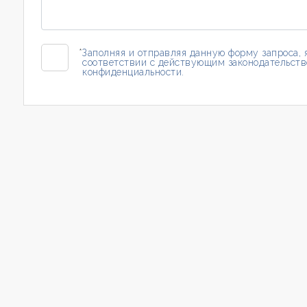
Комнат
*
Заполняя и отправляя данную форму запроса,
соответствии с действующим законодательств
Любой
конфиденциальности.
1
2
3
4
5