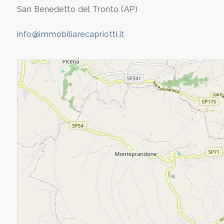
San Benedetto del Tronto (AP)
Общий
ПОЛЕЗНОЕ
info@immobiliarecapriotti.it
КОНТАКТЫ
Тип
недвижимости
-
множественный
выбор
Любой
Жилой