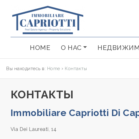
Код
IT
RU
HOME
О НАС
НЕДВИЖИМ
Тип
HOME
сделки
О НАС
›
Вы находитесь в:
Home
Контакты
Любой
НЕДВИЖИМОСТЬ
ПРОДАЖЕ
КОНТАКТЫ
НОВОСТРОЙКИ
Immobiliare Capriotti Di Cap
Локация
СЕЗОННАЯ
Провинция
Via Dei Laureati, 14
АРЕНДА