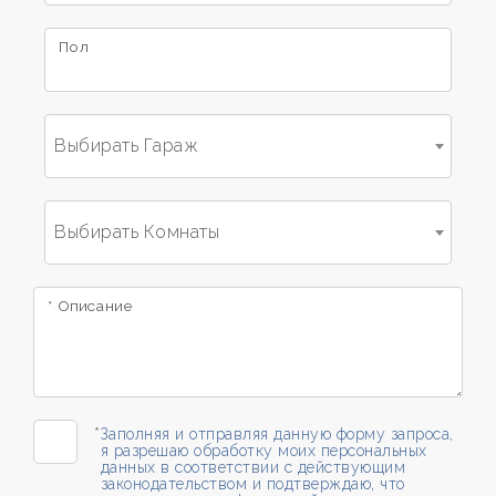
Пол
Комнат
Любой
Выбирать Гараж
1
Выбирать Комнаты
2
* Описание
3
4
*
Заполняя и отправляя данную форму запроса,
5
я разрешаю обработку моих персональных
данных в соответствии с действующим
законодательством и подтверждаю, что