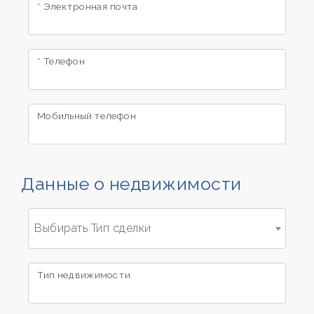
* Электронная почта
Общий
ПОЛЕЗНОЕ
* Телефон
КОНТАКТЫ
Мобильный телефон
Тип
недвижимости
-
Данные о недвижимости
множественный
выбор
Выбирать Тип сделки
Любой
Тип недвижимости
Жилой