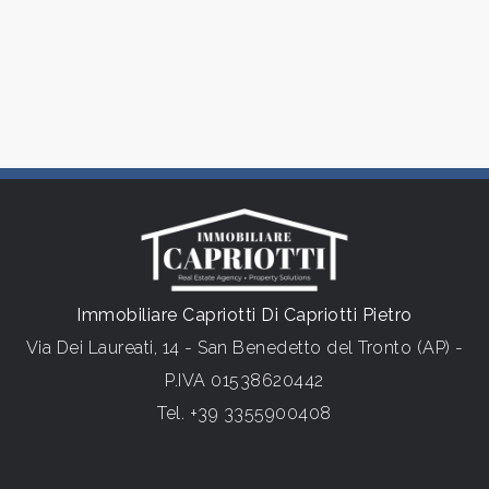
5+
Спален
Любой
1
2
Immobiliare Capriotti Di Capriotti Pietro
Via Dei Laureati, 14 - San Benedetto del Tronto (AP) -
3
P.IVA 01538620442
Tel.
+39 3355900408
4
5