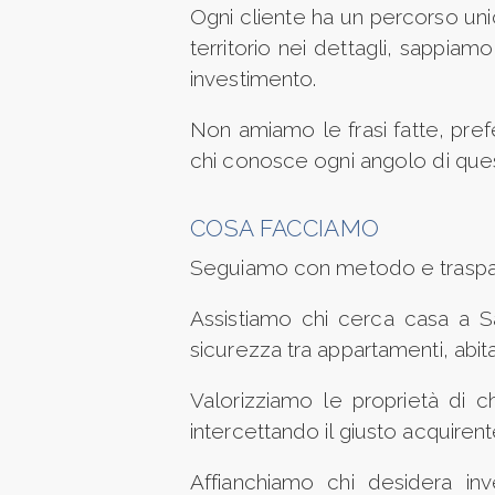
Ogni cliente ha un percorso un
Locali
territorio nei dettagli, sappiam
minimi
investimento.
Qualsiasi
Non amiamo le frasi fatte, pref
chi conosce ogni angolo di quest
1
COSA FACCIAMO
2
Seguiamo con metodo e traspar
3
Assistiamo chi cerca casa a S
sicurezza tra appartamenti, abit
4
Valorizziamo le proprietà di 
intercettando il giusto acquirent
5
Affianchiamo chi desidera inve