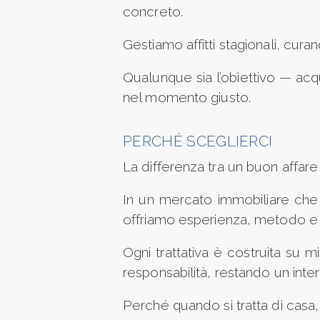
5+
concreto.
Gestiamo affitti stagionali, cura
Bagni
minimi
Qualunque sia l’obiettivo — acq
nel momento giusto.
Qualsiasi
PERCHÉ SCEGLIERCI
1
La differenza tra un buon affare 
2
In un mercato immobiliare che c
offriamo esperienza, metodo e 
3
Ogni trattativa è costruita su m
responsabilità, restando un inter
4
Perché quando si tratta di casa,
5