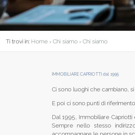
ESTIVI
Comune
NEWS
CONTATTI
Ti trovi in:
Home
Chi siamo
Chi siamo
›
›
Tipologia
-
IMMOBILIARE CAPRIOTTI
dal 1995
multiscelta
Ci sono luoghi che cambiano, si
Qualsiasi
E poi ci sono punti di riferiment
Residenziali
Dal 1995, Immobiliare Capriotti
Sempre nello stesso indirizz
accompagnare le persone in scel
Commerciali