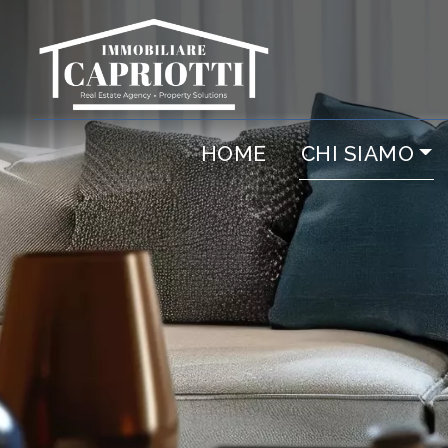
Codice
IT
RU
HOME
CHI SIAMO
Contratto
HOME
Qualsiasi
CHI SIAMO
Vendita
IMMOBILI
NUOVE
Scegli
dove
COSTRUZIONI
cercare
AFFITTI
Provincia