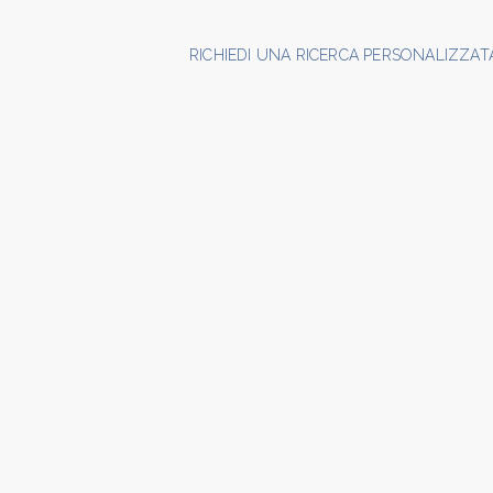
RICHIEDI UNA RICERCA PERSONALIZZAT
5+
Camere
minime
Qualsiasi
1
2
3
4