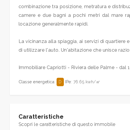
5+
combinazione tra posizione, metratura e distribuz
camere e due bagni a pochi metri dal mare ra
Bagni
locazione generalmente rapidi.
minimi
La vicinanza alla spiaggia, ai servizi di quartier
Qualsiasi
di utilizzare l'auto. Un'abitazione che unisce razi
1
Immobiliare Capriotti - Riviera delle Palme - dal 
2
Classe energetica
:
D
IPe
: 76.65 kwh/㎡
3
4
Caratteristiche
Scopri le caratteristiche di questo immobile
5