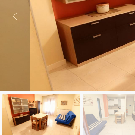
ESTIVI
Comune
NEWS
CONTATTI
Tipologia
-
multiscelta
Qualsiasi
Residenziali
Commerciali