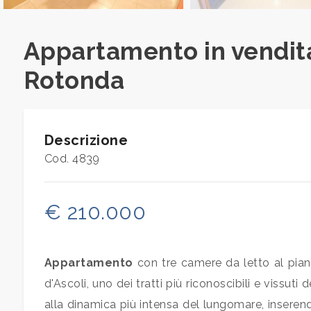
Appartamento in vendita
Prezzo
Rotonda
Descrizione
Cod. 4839
Totale
mq
€ 210.000
Appartamento
con tre camere da letto al piano
d'Ascoli, uno dei tratti più riconoscibili e viss
alla dinamica più intensa del lungomare, inserend