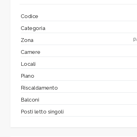
Codice
5+
Categoria
Camere
Zona
P
minime
Camere
Locali
Qualsiasi
Piano
1
Riscaldamento
Balconi
2
Posti letto singoli
3
4