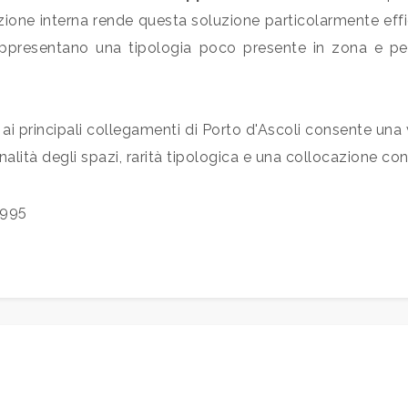
ione interna rende questa soluzione particolarmente effic
ppresentano una tipologia poco presente in zona e per
e e ai principali collegamenti di Porto d'Ascoli consente u
onalità degli spazi, rarità tipologica e una collocazione c
1995