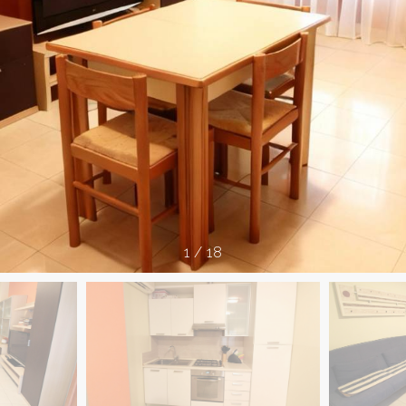
1
/
18