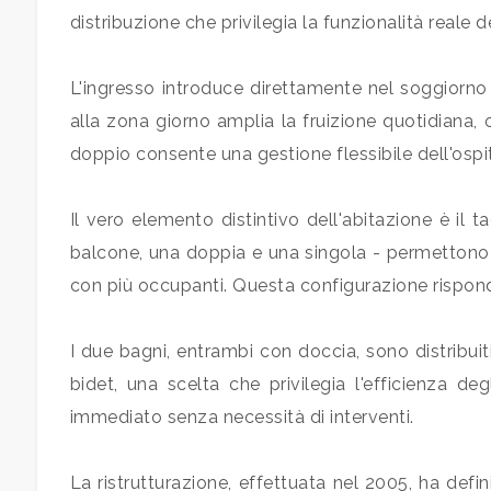
distribuzione che privilegia la funzionalità reale d
Locali
minimi
L'ingresso introduce direttamente nel soggiorno
Qualsiasi
alla zona giorno amplia la fruizione quotidiana
doppio consente una gestione flessibile dell'ospi
1
Il vero elemento distintivo dell'abitazione è il
2
balcone, una doppia e una singola - permettono u
con più occupanti. Questa configurazione risponde 
3
I due bagni, entrambi con doccia, sono distribuit
4
bidet, una scelta che privilegia l'efficienza de
immediato senza necessità di interventi.
5
La ristrutturazione, effettuata nel 2005, ha defini