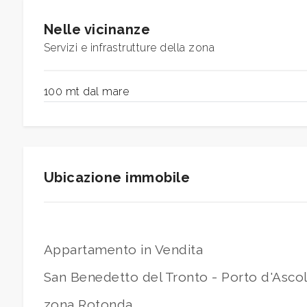
Nelle vicinanze
5
Servizi e infrastrutture della zona
5+
100 mt dal mare
Altre
opzioni
-
Ubicazione immobile
multiscelta
Giardino
Appartamento in Vendita
Posto auto/Box
San Benedetto del Tronto - Porto d'Ascol
Balcone/Terrazzo
zona Rotonda