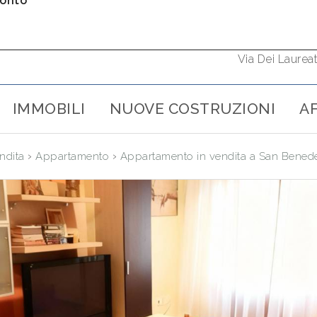
ronto
Via Dei Laurea
IMMOBILI
NUOVE COSTRUZIONI
AF
›
›
ndita
Appartamento
Appartamento in vendita a San Benede