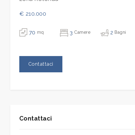
Ascensore
€ 210.000
Arredato
70
3
2
mq
Camere
Bagni
Nuova costruzione
Contattaci
Lusso
Contattaci