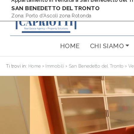
Appartamento in vendita a San Benedetto del T
SAN BENEDETTO DEL TRONTO
Codice
IT
Zona: Porto d'Ascoli zona Rotonda
RU
HOME
CHI SIAMO
Contratto
HOME
Qualsiasi
CHI SIAMO
›
›
›
Ti trovi in:
Home
Immobili
San Benedetto del Tronto
Ve
Vendita
IMMOBILI
NUOVE
Scegli
dove
COSTRUZIONI
cercare
AFFITTI
Provincia