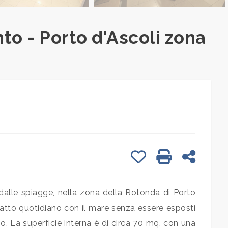
o - Porto d'Ascoli zona
Preferiti: Cod. 4839
Stampa: Cod.
Condivid
 dalle spiagge, nella zona della Rotonda di Porto
ntatto quotidiano con il mare senza essere esposti
o. La superficie interna è di circa 70 mq, con una