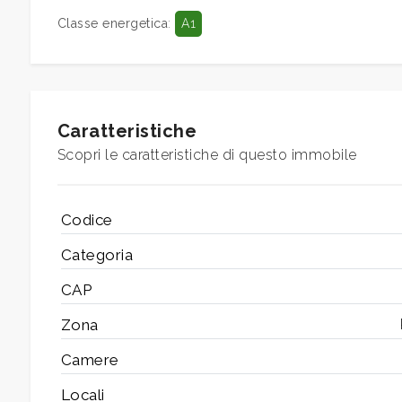
Classe energetica
:
A1
5+
Camere
Caratteristiche
minime
Scopri le caratteristiche di questo immobile
Qualsiasi
Codice
1
Categoria
CAP
2
Zona
3
Camere
Locali
4