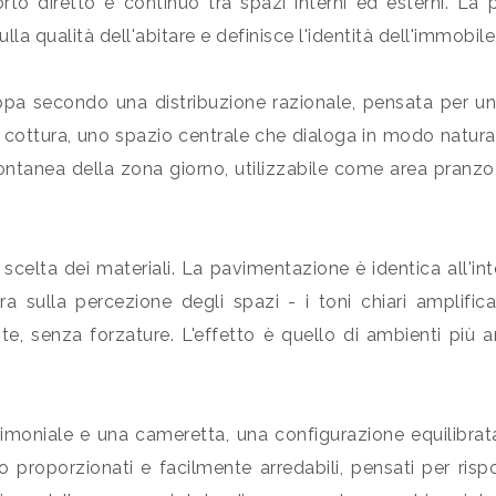
rto diretto e continuo tra spazi interni ed esterni. La
la qualità dell'abitare e definisce l'identità dell'immobil
uppa secondo una distribuzione razionale, pensata per un 
ttura, uno spazio centrale che dialoga in modo naturale
ntanea della zona giorno, utilizzabile come area pranzo,
celta dei materiali. La pavimentazione è identica all'inte
ra sulla percezione degli spazi - i toni chiari amplific
, senza forzature. L'effetto è quello di ambienti più amp
niale e una cameretta, una configurazione equilibrata 
o proporzionati e facilmente arredabili, pensati per ri