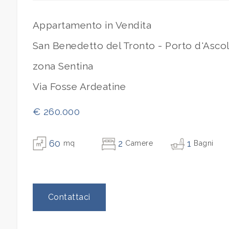
Ascensore
Appartamento in Vendita
San Benedetto del Tronto - Porto d'Ascol
Arredato
zona Sentina
Nuova costruzione
Via Fosse Ardeatine
€ 260.000
Lusso
60
2
1
mq
Camere
Bagni
Contattaci