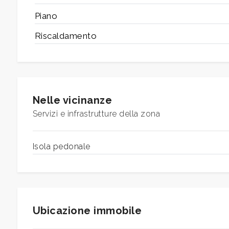
Piano
5
Riscaldamento
5+
Altre
Nelle vicinanze
opzioni
Servizi e infrastrutture della zona
-
multiscelta
Isola pedonale
Giardino
Posto auto/Box
Ubicazione immobile
Balcone/Terrazzo