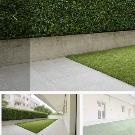
ESTIVI
Comune
NEWS
CONTATTI
Tipologia
-
multiscelta
Qualsiasi
Residenziali
Commerciali