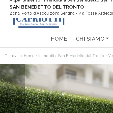
Appartamento in vendita a San Benedetto del T
SAN BENEDETTO DEL TRONTO
Codice
IT
Zona: Porto d'Ascoli zona Sentina - Via Fosse Ardeati
RU
HOME
CHI SIAMO
Contratto
HOME
Qualsiasi
CHI SIAMO
›
›
›
Ti trovi in:
Home
Immobili
San Benedetto del Tronto
Ve
Vendita
IMMOBILI
NUOVE
Scegli
dove
COSTRUZIONI
cercare
AFFITTI
Provincia