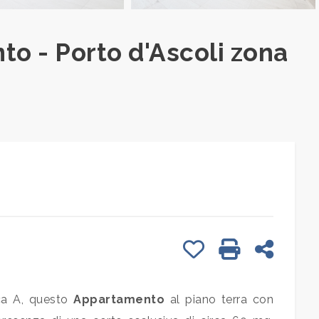
o - Porto d'Ascoli zona
Preferiti: Cod. RM236
Stampa: Cod.
Condivid
ica A, questo
Appartamento
al piano terra con