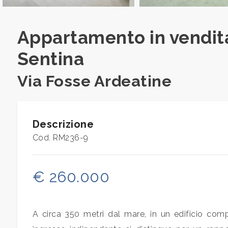
Appartamento in vendita
Prezzo
Sentina
Via Fosse Ardeatine
Descrizione
Totale
Cod. RM236-9
mq
€ 260.000
A circa 350 metri dal mare, in un edificio comp