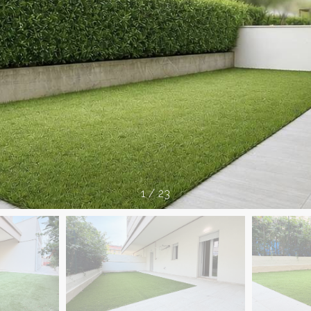
1
/
23