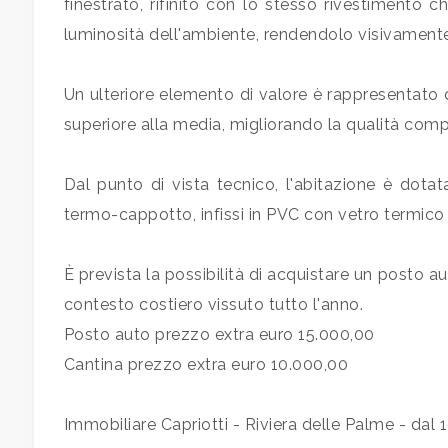
5+
finestrato, rifinito con lo stesso rivestimento
luminosità dell'ambiente, rendendolo visivament
Bagni
Un ulteriore elemento di valore è rappresentato d
minimi
superiore alla media, migliorando la qualità comple
Qualsiasi
Dal punto di vista tecnico, l'abitazione è dota
termo-cappotto, infissi in PVC con vetro termico e
1
2
È prevista la possibilità di acquistare un posto 
contesto costiero vissuto tutto l'anno.
3
Posto auto prezzo extra euro 15.000,00
Cantina prezzo extra euro 10.000,00
4
Immobiliare Capriotti - Riviera delle Palme - dal 
5