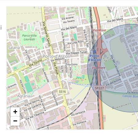
i
+
−