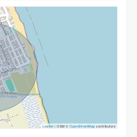
Leaflet
| OSM ©
OpenStreetMap
contributors